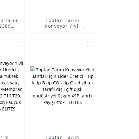
şli tarım
Toptan Tarım
2389
Konveyör Yivli
r iplik
Bantları için Lider
rvester,
Üretici - Her türlü
stık
Orijinal kalitede
için
Tarım makineleri
bantları fabrikadan
dişli veya dişsiz hızlı
bant olarak temin
edilebilir - ELITES
arım
Toptan Tarım