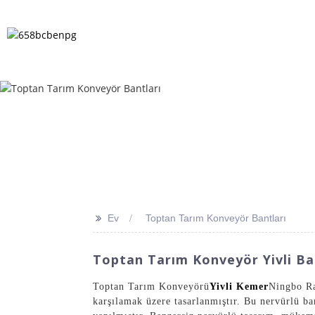
EV
ÜRÜNLER
HABERLER
SSS
>>
Ev
Toptan Tarım Konveyör Bantları
Toptan Tarım Konveyör Yivli Bant
Toptan Tarım Konveyörü
Yivli Kemer
Ningbo Ra
karşılamak üzere tasarlanmıştır. Bu nervürlü ba