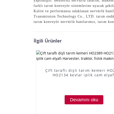
yapılmıştır. Benzersiz nervürlü tasarım, mükemm
farklı tarım konveyör sistemlerine uyacak şekil
Kalite ve performansa odaklanan nervürlü bantl
Transmission Technology Co., LTD. tarım endüstr
tarım konveyör nervürlü bantlarımız, tarım konv
İlgili Ürünler
Çift taraflı dişli tarım kemeri H
HO2134 kevlar iplik cam elyaf
Harvester, traktör, fıstık makinesi
Devamını oku