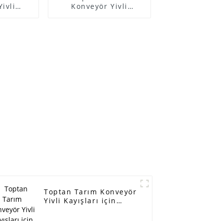
ivli
Konveyör Yivli
n Lider
Bantları için Lider
amelman
Üretici - Tip A tip B
kalite,
tip CO - tip O - dişli
ak satış
tek taraflı dişli çift
fren
dişli endüstriyel
bran
üçgen XSP tahrik
T9 T12
kayışı stok - ELITES
T30 T36
uk fren
ELITES
Toptan Tarım Konveyör
Yivli Kayışları için
Lider Üretici - Renault
Nissan zamanlama