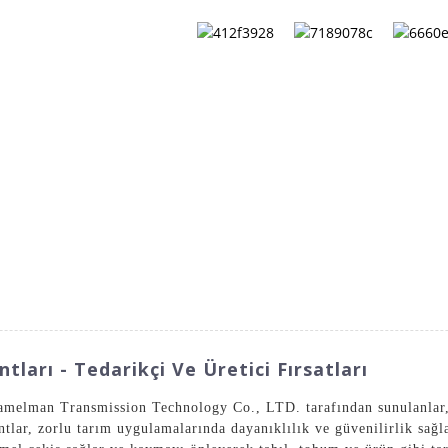
HAKKIMIZDA
BIZE ULAŞIN
KATALOG
ları - Tedarikçi Ve Üretici Fırsatları
melman Transmission Technology Co., LTD. tarafından sunulanlar, t
ntlar, zorlu tarım uygulamalarında dayanıklılık ve güvenilirlik sağ