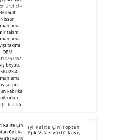
tamir takımı,
zamanlama kayışı
takımı OEM
7701476745/ kayış
boyutu 95RU23.4
zamanlama kayışı için
uygun Fabrika
Doğrudan Satış -
ELITES
İyi Kalite Çin Toptan
ika
6pk V-Nervürlü Kayış
Triger Kayışı - Fan