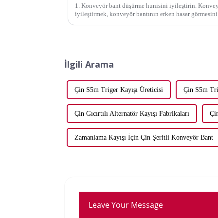
1. Konveyör bant düşürme hunisini iyileştirin. Konve
iyileştirmek, konveyör bantının erken hasar görmesini
biridir. ...'deki düşürme hunisini iyileştirin.
İlgili Arama
Çin S5m Triger Kayışı Üreticisi
Çin S5m Trig
Çin Gıcırtılı Alternatör Kayışı Fabrikaları
Çin
Zamanlama Kayışı İçin Çin Şeritli Konveyör Bant
Leave Your Message