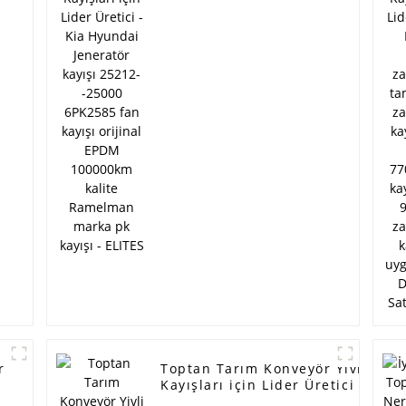
kayışı 25212--25000
z
6PK2585 fan kayışı
orijinal EPDM
n
100000km kalite
Ramelman marka pk
kayışı - ELITES
r
Toptan Tarım Konveyör Yivli
r
Kayışları için Lider Üretici - fabr
p
sıcak satış OEM