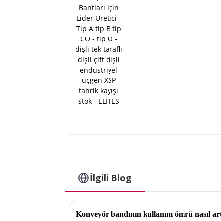
CO - tip O - dişli tek
taraflı dişli çift dişli
endüstriyel üçgen XSP
tahrik kayışı stok -
ELITES
İlgili Blog
Konveyör bandının kullanım ömrü nasıl artı