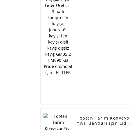
Jeneratör kayışı fan
kayışı dişli kayış dişsi
kayış GM35.2 HM890
Kia Pride otomobil içi
- ELİTLER
Toptan Tarım Konveyö
Yivli Bantları için Lide
Üretici - Tip A tip B ti