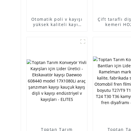
Otomatik poli v kayışı
Çift taraflı di
yüksek kaliteli kayış
kemeri HO
oem AB39-6C301-
HO2134 kevla
AB/7PK3136 EPDM/CR
cam elyafı Ha
malzeme fan kayışı/
traktör, fı
pk kayışı tedarik edin
makinesi 
Toptan Tarım
Toptan T