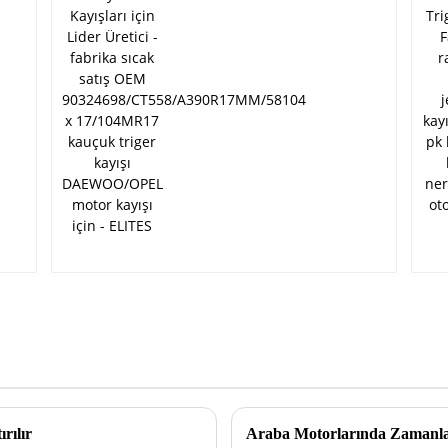
90324698/CT558/A390R17MM/581
x 17/104MR17 kauçuk triger kayış
DAEWOO/OPEL motor kayışı için -
ELITES
rılır
Araba Motorlarında Zamanla