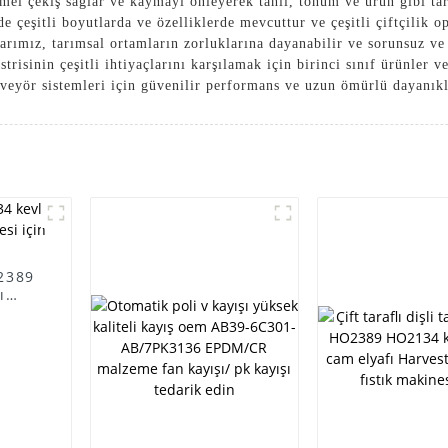
el çekiş sağlar ve kaymayı önleyerek tahıl, tohum ve ürün gibi tarı
de çeşitli boyutlarda ve özelliklerde mevcuttur ve çeşitli çiftçilik
arımız, tarımsal ortamların zorluklarına dayanabilir ve sorunsuz v
isinin çeşitli ihtiyaçlarını karşılamak için birinci sınıf ürünler 
eyör sistemleri için güvenilir performans ve uzun ömürlü dayanıklıl
O2389
ı
 için