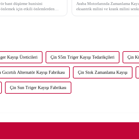
yör bant düşürme hunisini
Araba Motorlarında Zamanlama Kayış
 önlemek için etkili önlemlerden
eksantrik milini ve krank milini senk
oynar. Bu senkronizasyon ...
er Kayışı Üreticileri
Çin S5m Triger Kayışı Tedarikçileri
Çin Kü
 Gıcırtılı Alternatör Kayışı Fabrikası
Çin Stok Zamanlama Kayışı
Çin Sun Triger Kayışı Fabrikası