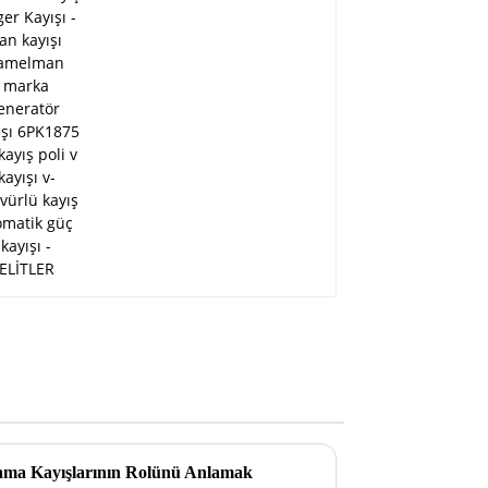
04
kayışı ramelman marka
ı
jeneratör kayışı
6PK1875 pk kayış poli
v kayışı v-nervürlü
kayış otomatik güç
kayışı - ELİTLER
ma Kayışlarının Rolünü Anlamak