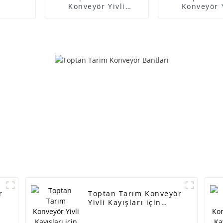
Konveyör Yivli
Konveyör Y
Kayışları için Lider
Bantları içi
Üretici - Ekskavatör
Üretici - R
kayışı Daewoo 608440
marka Yüksek 
model 17X1080Li araç
fabrikada sıc
şanzıman kayışı
Otomobil 
kauçuk kayış dişli v
filmi/Mem
kayışı endüstriyel v
boyutu T27/
kayışları - ELITES
T16 T20 T24 
kamyon kauç
diyaframı - 
r
Toptan Tarım Konveyör
Yivli Kayışları için
Lider Üretici - Kia
Hyundai Jeneratör