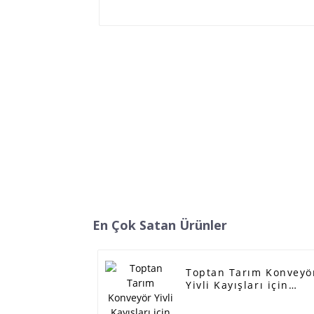
En Çok Satan Ürünler
Toptan Tarım Konveyö
Yivli Kayışları için
Lider Üretici - 3 hatlı
kompresör kayışı,