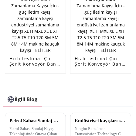
kayışı XL H MXL XL L
XH T2.5 T5 T10 T20
3M 5M 8M 14M
makine kauçuk
kayışı - ELİTLER
Hızlı teslimat Çin
Hızlı teslimat Çin
Şerit Konveyör Bant
Şerit Konveyör Bant
Zamanlama Kayışı
Zamanlama Kayışı
İçin - güç iletim
İçin - güç iletim
kayışı zamanlama
kayışı zamanlama
kayışı endüstriyel
kayışı endüstriyel
zamanlama kayışı XL
zamanlama kayışı XL
H MXL XL L XH T2.5
H MXL XL L XH T2.5
İlgili Blog
T5 T10 T20 3M 5M
T5 T10 T20 3M 5M
8M 14M makine
8M 14M makine
kauçuk kayışı -
kauçuk kayışı -
ELİTLER
ELİTLER
Petrol Sahası Sondaj Bant Teknolojisinde Ortaya Çıkan Trendler
Endüstriyel kayışları saklarken dikkat edilmesi gereken bazı küçük detaylar
Petrol Sahası Sondaj Kayışı
Ningbo Ramelman
Teknolojisinde Ortaya Çıkan
Transmission Technology Co.,