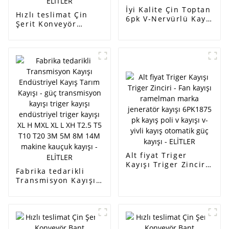
İyi Kalite Çin Toptan
Hızlı teslimat Çin
6pk V-Nervürlü Kayış
Şerit Konveyör
Triger Kayışı - Fan
Kayışı Zamanlama
kayışı ramelman
Kayışı İçin - Fan
marka jeneratör
kayışı ramelman
kayışı 6PK1875 pk
marka jeneratör
kayış poli v kayışı v-
kayışı 6PK1875 pk
nervürlü kayış
kayış poli v kayışı v-
otomatik güç kayışı -
yivli kayış otomatik
ELİTLER
güç kayışı - ELİTLER
Alt fiyat Triger
Kayışı Triger Zinciri
Fabrika tedarikli
- Fan kayışı
Transmisyon Kayışı
ramelman marka
Endüstriyel Kayış
jeneratör kayışı
Tarım Kayışı - güç
6PK1875 pk kayış
transmisyon kayışı
poli v kayışı v-yivli
triger kayışı
kayış otomatik güç
endüstriyel triger
kayışı - ELİTLER