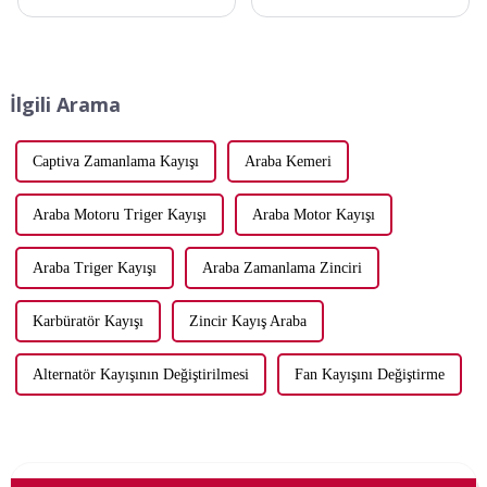
Trendler Petrol sahası sondaj
Ltd. 10 yıllık özelleştirilmiş
kayışları, özellikle kauçuk v
üretim deneyimine sahip bir
kayışları, dikkate değer
üretici olarak, Ningbo
teknolojik gelişmelerden
Ramelman Transmission
geçiyor. Bu yenilikler önemli
Technology Co., Ltd.,
İlgili Arama
ölçüde...
endüstrileşme sürecinde...
Captiva Zamanlama Kayışı
Araba Kemeri
Araba Motoru Triger Kayışı
Araba Motor Kayışı
Araba Triger Kayışı
Araba Zamanlama Zinciri
Karbüratör Kayışı
Zincir Kayış Araba
Alternatör Kayışının Değiştirilmesi
Fan Kayışını Değiştirme