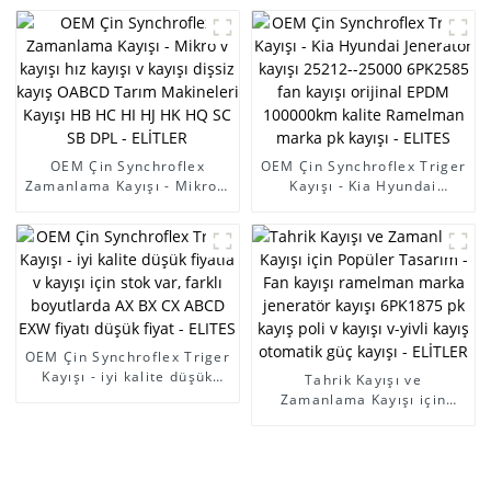
kayışı endüstriyel
kayışı endüstriyel
zamanlama kayışı XL H MXL
zamanlama kayışı XL H MXL
XL L XH T2.5 T5 T10 T20 3M
XL L XH T2.5 T5 T10 T20 3M
5M 8M 14M makine kauçuk
5M 8M 14M makine kauçuk
kayışı - ELİTLER
kayışı - ELİTLER
OEM Çin Synchroflex
OEM Çin Synchroflex Triger
Zamanlama Kayışı - Mikro v
Kayışı - Kia Hyundai
kayışı hız kayışı v kayışı
Jeneratör kayışı 25212-
dişsiz kayış OABCD Tarım
-25000 6PK2585 fan kayışı
Makineleri Kayışı HB HC HI
orijinal EPDM 100000km
HJ HK HQ SC SB DPL -
kalite Ramelman marka pk
ELİTLER
kayışı - ELITES
OEM Çin Synchroflex Triger
Kayışı - iyi kalite düşük
Tahrik Kayışı ve
fiyatla v kayışı için stok
Zamanlama Kayışı için
var, farklı boyutlarda AX BX
Popüler Tasarım - Fan
CX ABCD EXW fiyatı düşük
kayışı ramelman marka
fiyat - ELITES
jeneratör kayışı 6PK1875
pk kayış poli v kayışı v-yivli