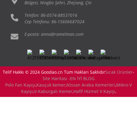
Bölgesi, Ningbo Şehri, Zhejiang, Çin
Telefon: 86-0574-88537016
Cep Telefonu: 86-15606687024
E-posta: anna@ramelman.com
Telif Hakkı © 2024 Goodao.cn Tüm Hakları Saklıdır
Sıcak Ürünler
-
Site Haritası -
EN İYİ BLOG
Polo Fan Kayışı
,
Kauçuk kemer
,
Nissan Araba Kemerleri
,
Mikro-V
Kayışı
,
V-Kaburgalı Kemer
,
Hafif Hizmet V Kayışı
,