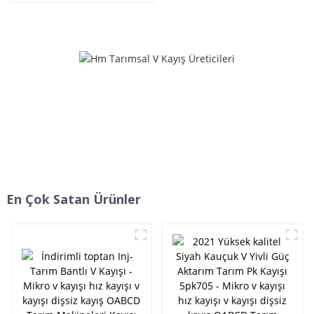
Kayışı HB HC HI HJ HK HQ
Kayışı - Mikro v kayışı hız
SC SB DPL - ELİTLER
kayışı v kayışı dişsiz kayış
OABCD Tarım Makineleri
Kayışı HB HC HI HJ HK HQ
SC SB DPL - ELİTLER
En Çok Satan Ürünler