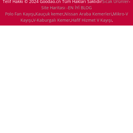
Telif Hakkı © 2024 Goodao.cn Tüm Hakları Saklıdır
Sıcak Ürünler
-
Site Haritası -
EN İYİ BLOG
Polo Fan Kayışı
,
Kauçuk kemer
,
Nissan Araba Kemerleri
,
Mikro-V
Kayışı
,
V-Kaburgalı Kemer
,
Hafif Hizmet V Kayışı
,