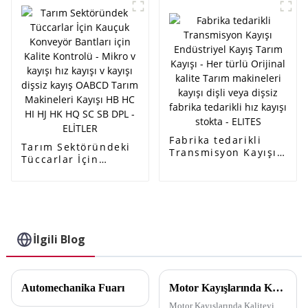
Mikro v kayışı hız
Makineleri Kayışı HB
kayışı v kayışı dişsiz
HC HI HJ HK HQ SC
kayış OABCD Tarım
SB DPL - ELİTLER
Makinaları Kayışı HB
HC HI HJ HK HQ SC
SB DPL - ELİTLER
Fabrika tedarikli
Tarım Sektöründeki
Transmisyon Kayışı
Tüccarlar İçin
Endüstriyel Kayış
Kauçuk Konveyör
Tarım Kayışı - Her
Bantları için Kalite
türlü Orijinal kalite
Kontrolü - Mikro v
Tarım makineleri
kayışı hız kayışı v
kayışı dişli veya
kayışı dişsiz kayış
dişsiz fabrika
OABCD Tarım
İlgili Blog
tedarikli hız kayışı
Makineleri Kayışı HB
stokta - ELITES
HC HI HJ HK HQ SC
SB DPL - ELİTLER
Automechanika Fuarı
Motor Kayışlarında Kaliteyi Anında Fark Edin
Motor Kayışlarında Kaliteyi