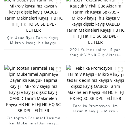
Makineleri Kayışı HB HC HI
Makineleri Kayışı HB HC HI
HJ HK HQ SC SB DPL -
HJ HK HQ SC SB DPL -
ELİTLER
ELİTLER
Çin Ucuz fiyat Tarım Kayışı
- Mikro v kayışı hız kayışı v
kayışı dişsiz kayış OABCD
2021 Yüksek kaliteli Siyah
Tarım Makineleri Kayışı HB
Kauçuk V Yivli Güç Aktarım
HC HI HJ HK HQ SC SB DPL
Tarım Pk Kayışı 5pk705 -
- ELİTLER
Mikro v kayışı hız kayışı v
kayışı dişsiz kayış OABCD
Tarım Makineleri Kayışı HB
HC HI HJ HK HQ SC SB DPL
- ELİTLER
Fabrika Promosyon Hm
Tarım V Kayışı - Mikro v
kayışı tedarik edin hız
Çin toptan Tarımsal Taşıma
kayışı v kayışı dişsiz kayış
İçin Mükemmel Aşınmaya
OABCD Tarım Makineleri
Dayanıklı Kauçuk Taşıma