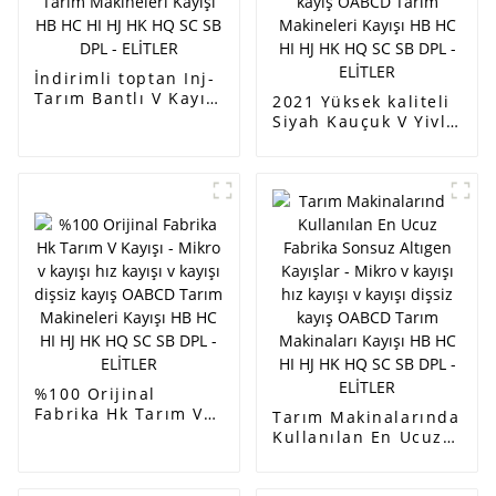
İndirimli toptan Inj-
Tarım Bantlı V Kayışı
2021 Yüksek kaliteli
- Mikro v kayışı hız
Siyah Kauçuk V Yivli
kayışı v kayışı dişsiz
Güç Aktarım Tarım
kayış OABCD Tarım
Pk Kayışı 5pk705 -
Makineleri Kayışı HB
Mikro v kayışı hız
HC HI HJ HK HQ SC
kayışı v kayışı dişsiz
SB DPL - ELİTLER
kayış OABCD Tarım
Makineleri Kayışı HB
HC HI HJ HK HQ SC
SB DPL - ELİTLER
%100 Orijinal
Fabrika Hk Tarım V
Tarım Makinalarında
Kayışı - Mikro v
Kullanılan En Ucuz
kayışı hız kayışı v
Fabrika Sonsuz
kayışı dişsiz kayış
Altıgen Kayışlar -
OABCD Tarım