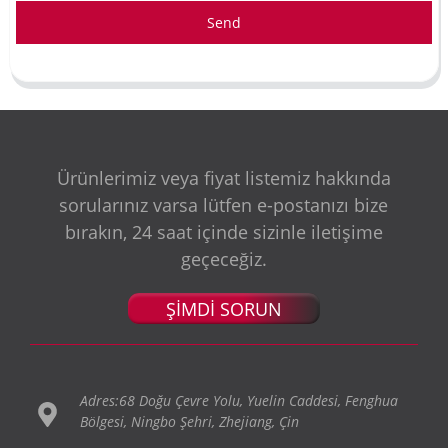
Send
Ürünlerimiz veya fiyat listemiz hakkında
sorularınız varsa lütfen e-postanızı bize
bırakın, 24 saat içinde sizinle iletişime
geçeceğiz.
ŞİMDİ SORUN
Adres:68 Doğu Çevre Yolu, Yuelin Caddesi, Fenghua
Bölgesi, Ningbo Şehri, Zhejiang, Çin