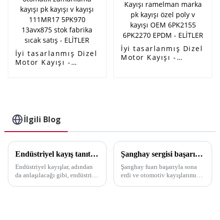
İyi tasarlanmış Dizel
İyi tasarlanmış Dizel
Motor Kayışı -
Motor Kayışı -
fabrika satışı Poly-V
Senkron Kayış
/ Serpantin Kayışı
yüksek kaliteli
ramelman marka pk
otomatik zamanlama
kayışı özel poly v
kayışı pk kayışı v
kayışı OEM 6PK2155
kayışı 111MR17
6PK2270 EPDM -
5PK970 13avx875
İlgili Blog
ELİTLER
stok fabrika sıcak
satış - ELİTLER
Endüstriyel kayış tanıtımı
Şanghay sergisi başarıyla sona erdi
Endüstriyel kayışlar, adından
Şanghay fuarı başarıyla sona
da anlaşılacağı gibi, endüstride
erdi ve otomotiv kayışlarımız
kullanılan kayışlardır. Farklı
çok sayıda müşteri tarafından
kullanımlara ve yapılara göre
beğenildi. Son Şanghay
çeşitli kategorilere
fuarında, şirketimiz en son ürün
ayrılabilirler. Dişli şanzıman ve
yelpazemizi sergiledi...
zincirle karşılaştırıldığında...