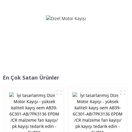
ramelman v kayışı -
XH T2.5 T5 T10 T20 3M 5M
ELİTLER
8M 14M makine kauçuk
kayışı - ELİTLER
En Çok Satan Ürünler