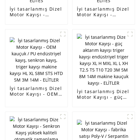
İyi tasarlanmış Dizel
İyi tasarlanmış Dizel
Motor Kayışı -
Motor Kayışı -
yüksek kaliteli kayış
yüksek kaliteli kayış
oem AB39-6C301-
oem AB39-6C301-
AB/7PK3136 EPDM
AB/7PK3136 EPDM
/CR malzeme fan
/CR malzeme fan
kayışı/ pk kayışı
kayışı/ pk kayışı
tedarik edin - ELITES
tedarik edin - ELITES
İyi tasarlanmış Dizel
İyi tasarlanmış Dizel
Motor Kayışı - OEM
Motor Kayışı - güç
kauçuk / PU
aktarım kayışı triger
endüstriyel kayış,
kayışı endüstriyel
senkron kayış, triger
triger kayışı XL H
kayışı makine kayışı
MXL XL L XH T2.5 T5
HL XL S8M STS HTD
T10 T20 3M 5M 8M
5M 3M 14M -
14M makine kauçuk
ELİTLER
kayışı - ELİTLER