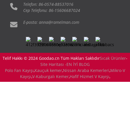
Telefon: 86-0574-88537016
Cep Telefonu: 86-15606687024
E-posta: anna@ramelman.com
Telif Hakkı © 2024 Goodao.cn Tüm Hakları Saklıdır
Sıcak Ürünler
-
Site Haritası -
EN İYİ BLOG
Polo Fan Kayışı
,
Kauçuk kemer
,
Nissan Araba Kemerleri
,
Mikro-V
Kayışı
,
V-Kaburgalı Kemer
,
Hafif Hizmet V Kayışı
,