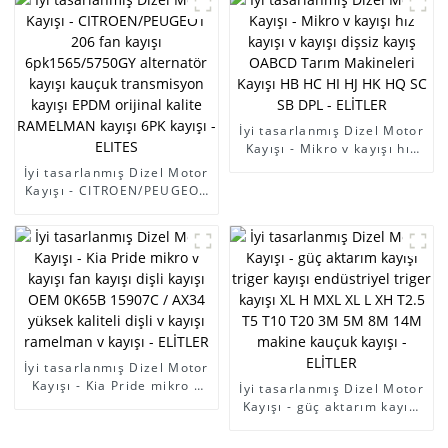
poli v kayışı v-yivli kayış
poli v kayışı v-yivli kayış
otomatik güç kayışı -
otomatik güç kayışı -
ELİTLER
ELİTLER
İyi tasarlanmış Dizel Motor
Kayışı - Mikro v kayışı hız
kayışı v kayışı dişsiz kayış
İyi tasarlanmış Dizel Motor
OABCD Tarım Makineleri
Kayışı - CITROEN/PEUGEOT
Kayışı HB HC HI HJ HK HQ
206 fan kayışı
SC SB DPL - ELİTLER
6pk1565/5750GY alternatör
kayışı kauçuk transmisyon
kayışı EPDM orijinal kalite
RAMELMAN kayışı 6PK
kayışı - ELITES
İyi tasarlanmış Dizel Motor
Kayışı - Kia Pride mikro v
İyi tasarlanmış Dizel Motor
kayışı fan kayışı dişli kayışı
Kayışı - güç aktarım kayışı
OEM 0K65B 15907C / AX34
triger kayışı endüstriyel
yüksek kaliteli dişli v kayışı
triger kayışı XL H MXL XL L