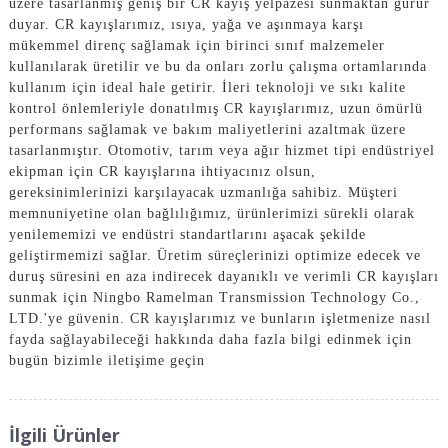
üzere tasarlanmış geniş bir CR kayış yelpazesi sunmaktan gurur
duyar. CR kayışlarımız, ısıya, yağa ve aşınmaya karşı
mükemmel direnç sağlamak için birinci sınıf malzemeler
kullanılarak üretilir ve bu da onları zorlu çalışma ortamlarında
kullanım için ideal hale getirir. İleri teknoloji ve sıkı kalite
kontrol önlemleriyle donatılmış CR kayışlarımız, uzun ömürlü
performans sağlamak ve bakım maliyetlerini azaltmak üzere
tasarlanmıştır. Otomotiv, tarım veya ağır hizmet tipi endüstriyel
ekipman için CR kayışlarına ihtiyacınız olsun,
gereksinimlerinizi karşılayacak uzmanlığa sahibiz. Müşteri
memnuniyetine olan bağlılığımız, ürünlerimizi sürekli olarak
yenilememizi ve endüstri standartlarını aşacak şekilde
geliştirmemizi sağlar. Üretim süreçlerinizi optimize edecek ve
duruş süresini en aza indirecek dayanıklı ve verimli CR kayışları
sunmak için Ningbo Ramelman Transmission Technology Co.,
LTD.'ye güvenin. CR kayışlarımız ve bunların işletmenize nasıl
fayda sağlayabileceği hakkında daha fazla bilgi edinmek için
bugün bizimle iletişime geçin
İlgili Ürünler