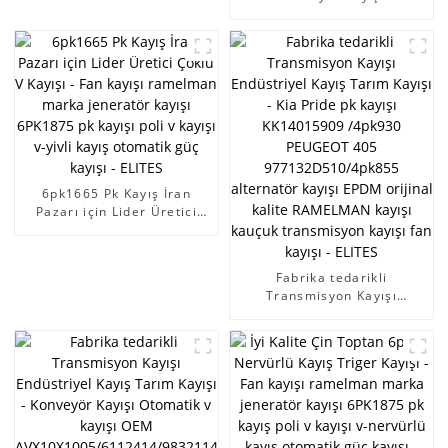
kayışı ramelman marka
Zamanlama Kayışı İçin -
jeneratör kayışı 6PK1875
Fan kayışı ramelman marka
pk kayış poli v kayışı v-yivli
jeneratör kayışı 6PK1875
kayış otomatik güç kayışı -
pk kayış poli v kayışı v-yivli
ELİTLER
kayış otomatik güç kayışı -
ELİTLER
6pk1665 Pk Kayış İran
Pazarı için Lider Üretici
Çoklu V Kayışı - Fan kayışı
ramelman marka jeneratör
kayışı 6PK1875 pk kayışı
Fabrika tedarikli
poli v kayışı v-yivli kayış
Transmisyon Kayışı
otomatik güç kayışı -
Endüstriyel Kayış Tarım
ELITES
Kayışı - Kia Pride pk kayışı
KK14015909 /4pk930
PEUGEOT 405
977132D510/4pk855
alternatör kayışı EPDM
orijinal kalite RAMELMAN
kayışı kauçuk transmisyon