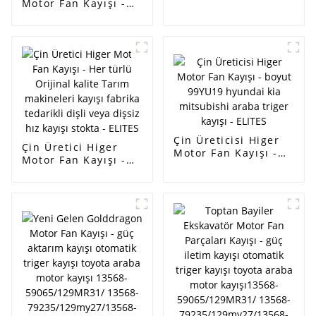
Motor Fan Kayışı -
kayışı pj kayışı -
fabrika satışı Poly-V
ELİTLER
/ Serpantin Kayışı
ramelman marka pk
kayışı özel poly v
kayışı OEM 6PK2155
6PK2270 EPDM -
ELİTLER
Çin Üreticisi Higer
Çin Üretici Higer
Motor Fan Kayışı -
Motor Fan Kayışı -
boyut 99YU19
Her türlü Orijinal
hyundai kia
kalite Tarım
mitsubishi araba
makineleri kayışı
triger kayışı - ELITES
fabrika tedarikli
dişli veya dişsiz hız
kayışı stokta - ELITES