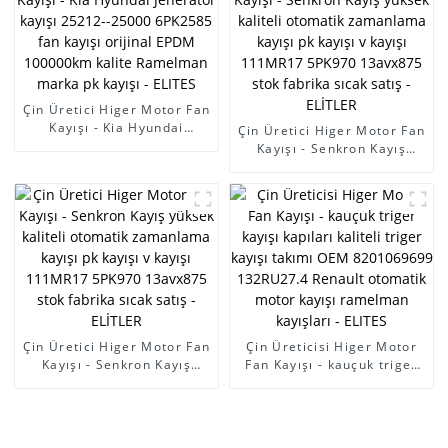
otomatik güç kayışı -
kalite Ramelman marka pk
ELITES
kayışı - ELITES
Çin Üretici Higer Motor Fan
Kayışı - Kia Hyundai
Çin Üretici Higer Motor Fan
Jeneratör kayışı 25212-
Kayışı - Senkron Kayış
-25000 6PK2585 fan kayışı
yüksek kaliteli otomatik
orijinal EPDM 100000km
zamanlama kayışı pk kayışı
kalite Ramelman marka pk
v kayışı 111MR17 5PK970
kayışı - ELITES
13avx875 stok fabrika sıcak
satış - ELİTLER
Çin Üretici Higer Motor Fan
Çin Üreticisi Higer Motor
Kayışı - Senkron Kayış
Fan Kayışı - kauçuk triger
yüksek kaliteli otomatik
kayışı kapıları kaliteli triger
zamanlama kayışı pk kayışı
kayışı takımı OEM
v kayışı 111MR17 5PK970
8201069699 132RU27.4
13avx875 stok fabrika sıcak
Renault otomatik motor