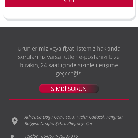
Send
Ürünlerimiz veya fiyat listemiz hakkında
sorularınız varsa lütfen e-postanızı bize
bırakın, 24 saat içinde sizinle iletişime
geçeceğiz.
ŞİMDİ SORUN
Adres:68 Doğu Çevre Yolu, Yuelin Caddesi, Fenghua
Bölgesi, Ningbo Şehri, Zhejiang, Çin
Telefon: 86-0574-88537016