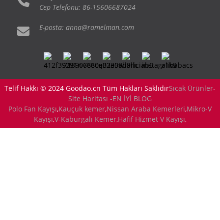
Cep Telefonu: 86-15606687024
E-posta: anna@ramelman.com
Telif Hakkı © 2024 Goodao.cn Tüm Hakları Saklıdır
Sıcak Ürünler
-
Site Haritası -
EN İYİ BLOG
Polo Fan Kayışı
,
Kauçuk kemer
,
Nissan Araba Kemerleri
,
Mikro-V
Kayışı
,
V-Kaburgalı Kemer
,
Hafif Hizmet V Kayışı
,