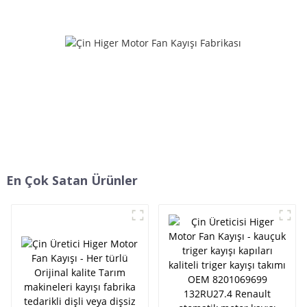
6PK2155 6PK2270 EPDM -
v kayışı 111MR17 5PK970
ELİTLER
13avx875 stok fabrika sıcak
satış - ELİTLER
En Çok Satan Ürünler