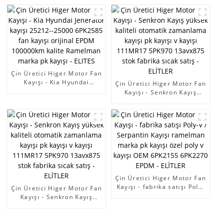
kayışı 6PK1875 pk kayış
-25000 6PK2585 fan kayışı
poli v kayışı v-yivli kayış
orijinal EPDM 100000km
otomatik güç kayışı -
kalite Ramelman marka pk
ELITES
kayışı - ELITES
Çin Üretici Higer Motor Fan
Kayışı - Kia Hyundai
Çin Üretici Higer Motor Fan
Jeneratör kayışı 25212-
Kayışı - Senkron Kayış
-25000 6PK2585 fan kayışı
yüksek kaliteli otomatik
orijinal EPDM 100000km
zamanlama kayışı pk kayışı
kalite Ramelman marka pk
v kayışı 111MR17 5PK970
kayışı - ELITES
13avx875 stok fabrika sıcak
satış - ELİTLER
Çin Üretici Higer Motor Fan
Kayışı - fabrika satışı Poly-
Çin Üretici Higer Motor Fan
V / Serpantin Kayışı
Kayışı - Senkron Kayış
ramelman marka pk kayışı
yüksek kaliteli otomatik
özel poly v kayışı OEM
zamanlama kayışı pk kayışı