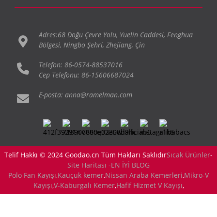
Adres:68 Doğu Çevre Yolu, Yuelin Caddesi, Fenghua
Bölgesi, Ningbo Şehri, Zhejiang, Çin
Telefon: 86-0574-88537016
Cep Telefonu: 86-15606687024
E-posta: anna@ramelman.com
Telif Hakkı © 2024 Goodao.cn Tüm Hakları Saklıdır
Sıcak Ürünler
-
Site Haritası -
EN İYİ BLOG
Polo Fan Kayışı
,
Kauçuk kemer
,
Nissan Araba Kemerleri
,
Mikro-V
Kayışı
,
V-Kaburgalı Kemer
,
Hafif Hizmet V Kayışı
,