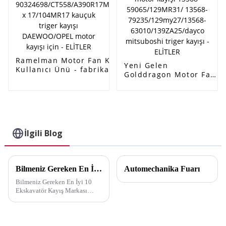
Ramelman Motor Fan Kayışı için İyi
Yeni Gelen
Kullanıcı Ünü - fabrika sıcak satış
Golddragon Motor Fan
OEM
Kayışı - güç aktarım
90324698/CT558/A390R17MM/58104
kayışı otomatik triger
x 17/104MR17 kauçuk triger kayışı
kayışı toyota araba
DAEWOO/OPEL motor kayışı için -
motor kayışı 13568-
ELİTLER
59065/129MR31/
13568-
İlgili Blog
79235/129my27/13568-
63010/139ZA25/dayco
mitsuboshi triger
kayışı - ELİTLER
Bilmeniz Gereken En İyi 10 Ekskavatör Kayış Markası
Automechanika Fuarı
Bilmeniz Gereken En İyi 10
Ekskavatör Kayış Markası
Doğru ekskavatör kayışını
seçmek, makinenizin
verimliliğini ve ömrünü
artırmak için çok önemlidir. İyi