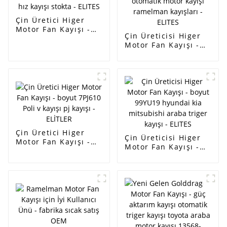
Çin Üretici Higer
Motor Fan Kayışı -
Çin Üreticisi Higer
Her türlü Orijinal
Motor Fan Kayışı -
kalite Tarım
kauçuk triger kayışı
makineleri kayışı
kapıları kaliteli
fabrika tedarikli
triger kayışı takımı
dişli veya dişsiz hız
OEM 8201069699
kayışı stokta - ELITES
132RU27.4 Renault
otomatik motor
kayışı ramelman
kayışları - ELITES
Çin Üretici Higer
Çin Üreticisi Higer
Motor Fan Kayışı -
Motor Fan Kayışı -
boyut 7PJ610 Poli v
boyut 99YU19
kayışı pj kayışı -
hyundai kia
ELİTLER
mitsubishi araba
triger kayışı - ELITES