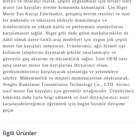
üretici ve ihracatçı olarak, çeşitli uygulamalar için birinci sınıf
motor fan kayışları üretme konusunda uzmanlaştık. Çin Higer
Motor Fan Kayışı Fabrikamız, gelişmiş üretim tesisleri ve özel
bir mühendis ve teknisyen ekibiyle donatılmıştır ve
ürünlerimizin en yüksek kalite ve performans standartlarını
karşılamasını sağlar. Higer gibi önde gelen markalarınkiler de
dahil olmak üzere farklı araç modelleri için uygun çok çeşitli
motor fan kayışları sunuyoruz. Ürünlerimiz, ağır hizmet tipi
kullanım taleplerine dayanacak şekilde tasarlanmıştır ve
güvenilir güç aktarımı ve dayanıklılık sağlar. İster OEM ister
satış sonrası motor fan kayışlarına ihtiyacınız olsun,
gereksinimlerinizi karşılayacak uzmanlığa ve yeteneklere
sahibiz. Mükemmellik ve müşteri memnuniyetine odaklanarak,
Ningbo Ramelman Transmission Technology Co., LTD. birinci
sınıf motor fan kayışları için güvenilir ortağınızdır. Ürünlerimiz
hakkında daha fazla bilgi edinmek ve özel ihtiyaçlarınızı nasıl
karşılayabileceğimizi öğrenmek için bugün bizimle iletişime
geçin.
İlgili Ürünler