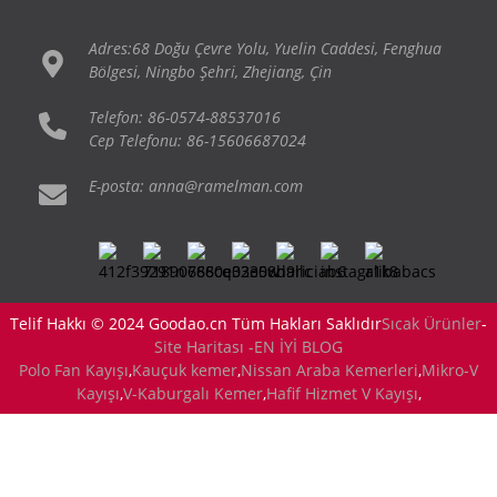
Adres:68 Doğu Çevre Yolu, Yuelin Caddesi, Fenghua
Bölgesi, Ningbo Şehri, Zhejiang, Çin
Telefon: 86-0574-88537016
Cep Telefonu: 86-15606687024
E-posta: anna@ramelman.com
Telif Hakkı © 2024 Goodao.cn Tüm Hakları Saklıdır
Sıcak Ürünler
-
Site Haritası -
EN İYİ BLOG
Polo Fan Kayışı
,
Kauçuk kemer
,
Nissan Araba Kemerleri
,
Mikro-V
Kayışı
,
V-Kaburgalı Kemer
,
Hafif Hizmet V Kayışı
,