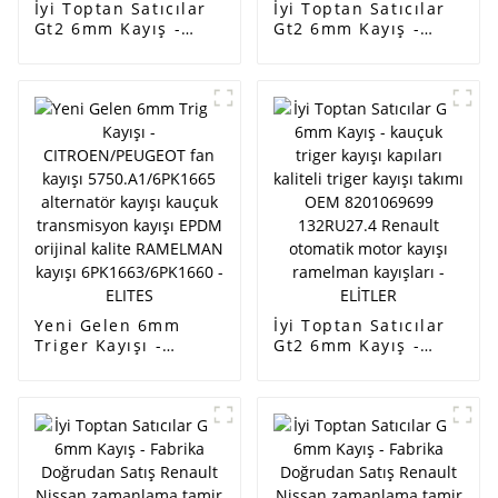
İyi Toptan Satıcılar
İyi Toptan Satıcılar
Gt2 6mm Kayış -
Gt2 6mm Kayış -
Mikro v kayışı hız
OEM kauçuk / PU
kayışı v kayışı dişsiz
endüstriyel kayış,
kayış OABCD Tarım
senkron kayış, triger
Makineleri Kayışı HB
kayışı makine kayışı
HC HI HJ HK HQ SC
HL XL S8M STS HTD
SB DPL - ELİTLER
5M 3M 14M -
ELİTLER
Yeni Gelen 6mm
İyi Toptan Satıcılar
Triger Kayışı -
Gt2 6mm Kayış -
CITROEN/PEUGEOT
kauçuk triger kayışı
fan kayışı
kapıları kaliteli
5750.A1/6PK1665
triger kayışı takımı
alternatör kayışı
OEM 8201069699
kauçuk transmisyon
132RU27.4 Renault
kayışı EPDM orijinal
otomatik motor
kalite RAMELMAN
kayışı ramelman