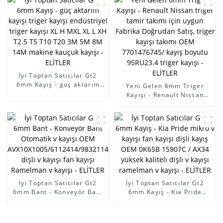
H MXL XL L XH T2.5 T5 T10
zamanlama kayışı makine
T20 3M 5M 8M 14M makine
kayışı HL XL S8M STS HTD
kauçuk kayışı - ELİTLER
5M 3M 14M - ELİTLER
İyi Toptan Satıcılar Gt2
6mm Kayış - güç aktarım
Yeni Gelen 6mm Triger
kayışı triger kayışı
Kayışı - Renault Nissan
endüstriyel triger kayışı XL
triger tamir takımı için
H MXL XL L XH T2.5 T5 T10
uygun Fabrika Doğrudan
T20 3M 5M 8M 14M makine
Satış, triger kayışı takımı
kauçuk kayışı - ELİTLER
OEM 7701476745/ kayış
boyutu 95RU23.4 triger
kayışı - ELİTLER
İyi Toptan Satıcılar Gt2
İyi Toptan Satıcılar Gt2
6mm Bant - Konveyör Bant
6mm Kayış - Kia Pride
Otomatik v kayışı OEM
mikro v kayışı fan kayışı
AVX10X1005/6112414/9832114/90231797/575020
dişli kayış OEM 0K65B
dişli v kayışı fan kayışı
15907C / AX34 yüksek