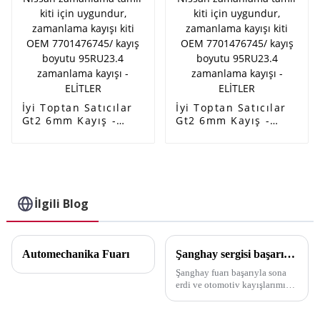
kayışı
kayışları - ELİTLER
6PK1663/6PK1660 -
ELITES
İyi Toptan Satıcılar
İyi Toptan Satıcılar
Gt2 6mm Kayış -
Gt2 6mm Kayış -
Fabrika Doğrudan
Fabrika Doğrudan
Satış Renault Nissan
Satış Renault Nissan
zamanlama tamir
zamanlama tamir
kiti için uygundur,
kiti için uygundur,
zamanlama kayışı
zamanlama kayışı
kiti OEM
kiti OEM
İlgili Blog
7701476745/ kayış
7701476745/ kayış
boyutu 95RU23.4
boyutu 95RU23.4
zamanlama kayışı -
zamanlama kayışı -
ELİTLER
ELİTLER
Automechanika Fuarı
Şanghay sergisi başarıyla sona erdi
Şanghay fuarı başarıyla sona
erdi ve otomotiv kayışlarımız
çok sayıda müşteri tarafından
beğenildi. Son Şanghay