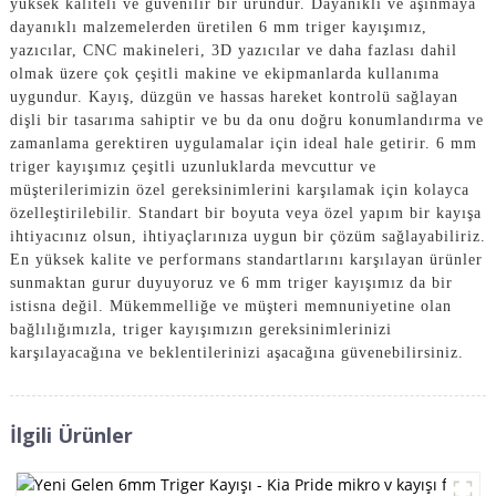
yüksek kaliteli ve güvenilir bir üründür. Dayanıklı ve aşınmaya
dayanıklı malzemelerden üretilen 6 mm triger kayışımız,
yazıcılar, CNC makineleri, 3D yazıcılar ve daha fazlası dahil
olmak üzere çok çeşitli makine ve ekipmanlarda kullanıma
uygundur. Kayış, düzgün ve hassas hareket kontrolü sağlayan
dişli bir tasarıma sahiptir ve bu da onu doğru konumlandırma ve
zamanlama gerektiren uygulamalar için ideal hale getirir. 6 mm
triger kayışımız çeşitli uzunluklarda mevcuttur ve
müşterilerimizin özel gereksinimlerini karşılamak için kolayca
özelleştirilebilir. Standart bir boyuta veya özel yapım bir kayışa
ihtiyacınız olsun, ihtiyaçlarınıza uygun bir çözüm sağlayabiliriz.
En yüksek kalite ve performans standartlarını karşılayan ürünler
sunmaktan gurur duyuyoruz ve 6 mm triger kayışımız da bir
istisna değil. Mükemmelliğe ve müşteri memnuniyetine olan
bağlılığımızla, triger kayışımızın gereksinimlerinizi
karşılayacağına ve beklentilerinizi aşacağına güvenebilirsiniz.
İlgili Ürünler