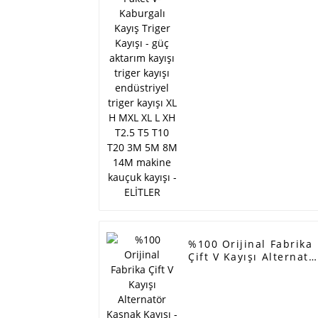
güç aktarım kayışı
triger kayışı
endüstriyel triger
kayışı XL H MXL XL L
XH T2.5 T5 T10 T20 3
5M 8M 14M makine
kauçuk kayışı - ELİTLE
%100 Orijinal Fabrika
Çift V Kayışı Alternatö
Kasnak Kayışı - Fan
kayışı ramelman mark
jeneratör kayışı
6PK1875 pk kayış poli