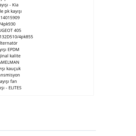
PEUGEOT 405
977132D510/4pk855
alternatör kayışı EPDM
orijinal kalite
RAMELMAN kayışı
kauçuk transmisyon
kayışı fan kayışı -
ELITES