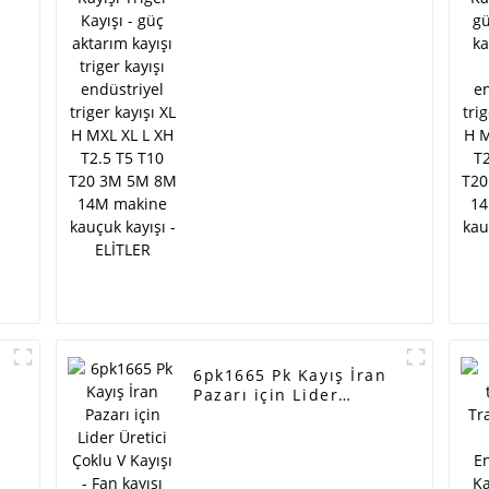
triger kayışı
endüstriyel triger
kayışı XL H MXL XL L
XH T2.5 T5 T10 T20 3M
M
5M 8M 14M makine
kauçuk kayışı - ELİTLER
R
6pk1665 Pk Kayış İran
r
Pazarı için Lider
Üretici Çoklu V Kayışı -
a
Fan kayışı ramelman
marka jeneratör kayışı
6PK1875 pk kayışı poli