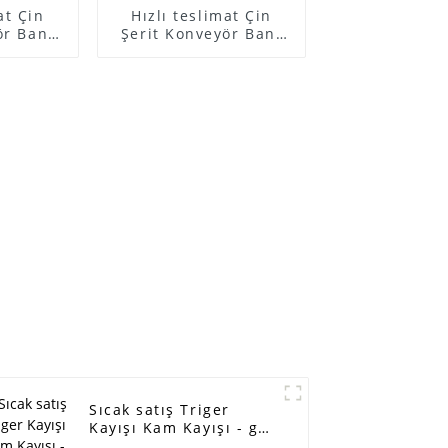
at Çin
Hızlı teslimat Çin
ör Bant
Şerit Konveyör Bant
Kayışı
Zamanlama Kayışı
iletim
İçin - güç iletim
anlama
kayışı zamanlama
triyel
kayışı endüstriyel
yışı XL
zamanlama kayışı XL
 T2.5 T5
H MXL XL L XH T2.5 T5
 5M 8M
T10 T20 3M 5M 8M
kauçuk
14M makine kauçuk
İTLER
kayışı - ELİTLER
Sıcak satış Triger
Kayışı Kam Kayışı - güç
aktarım kayışı triger