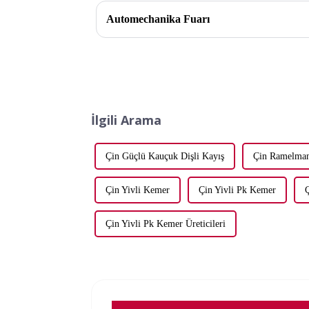
Automechanika Fuarı
İlgili Arama
Çin Güçlü Kauçuk Dişli Kayış
Çin Ramelman
Çin Yivli Kemer
Çin Yivli Pk Kemer
Ç
Çin Yivli Pk Kemer Üreticileri