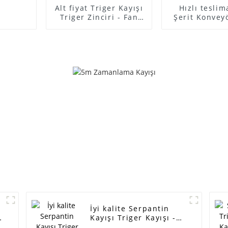
Alt fiyat Triger Kayışı
Hızlı teslim
Triger Zinciri - Fan
Şerit Konvey
kayışı ramelman
Zamanlama 
marka jeneratör
İçin - güç 
kayışı 6PK1875 pk
kayışı zam
kayış poli v kayışı v-
kayışı endüs
yivli kayış otomatik
zamanlama ka
güç kayışı - ELİTLER
H MXL XL L XH
T10 T20 3M
14M makine 
kayışı - EL
İyi kalite Serpantin
Kayışı Triger Kayışı -
güç aktarım kayışı