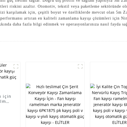
li güç iletimi sağlar. Doğru diş profili ve sağlam yapısıyla 5m Za
leri riskini azaltır. Otomotiv, tekstil veya paketleme sektöründe ol
inizi karşılamak için, çeşitli boyut ve özelliklerde mevcut olan 5
 ve performansı artıran en kaliteli zamanlama kayışı çözümleri içi
nda daha fazla bilgi edinmek ve operasyonlarınıza nasıl fayda sa
 için
elman
 pk
omatik