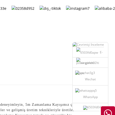
Turkish
E-
posta gönder
skype
Wechat
WhatsApp
 deneyimleyin, 5m Zamanlama Kayışımız çeşitli
er ve gelişmiş üretim teknikleriyle üretilen bu