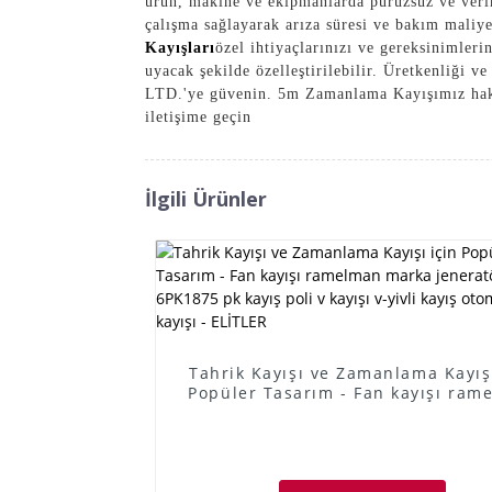
ürün, makine ve ekipmanlarda pürüzsüz ve verim
çalışma sağlayarak arıza süresi ve bakım maliyet
Kayışları
özel ihtiyaçlarınızı ve gereksinimler
uyacak şekilde özelleştirilebilir. Üretkenliği
LTD.'ye güvenin. 5m Zamanlama Kayışımız hakkı
iletişime geçin
İlgili Ürünler
Tahrik Kayışı ve Zamanlama Kayışı
Popüler Tasarım - Fan kayışı ram
marka jeneratör kayışı 6PK1875
kayış poli v kayışı v-yivli kayış ot
güç kayışı - ELİTLER