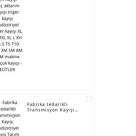
kayışı endüstriyel
triger kayışı XL H MXL
XL L XH T2.5 T5 T10
T20 3M 5M 8M 14M
makine kauçuk kayışı -
ELİTLER
Fabrika tedarikli
Transmisyon Kayışı
Endüstriyel Kayış
Tarım Kayışı - Kia
Pride pk kayışı
KK14015909 /4pk930