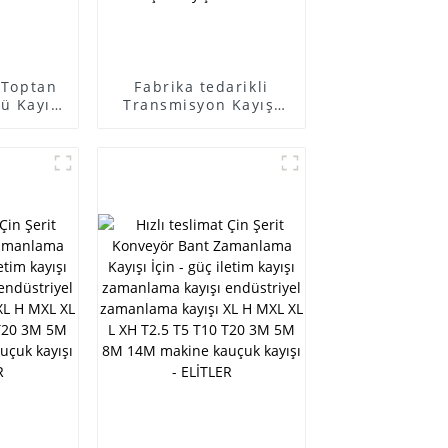
n Toptan
Fabrika tedarikli
ü Kayış
Transmisyon Kayışı
ı - Fan
Endüstriyel Kayış
elman
Tarım Kayışı - güç
ratör
transmisyon kayışı
875 pk
triger kayışı
ayışı v-
endüstriyel triger
ayış
kayışı XL H MXL XL L
kayışı -
XH T2.5 T5 T10 T20
R
3M 5M 8M 14M
makine kauçuk kayışı
- ELİTLER