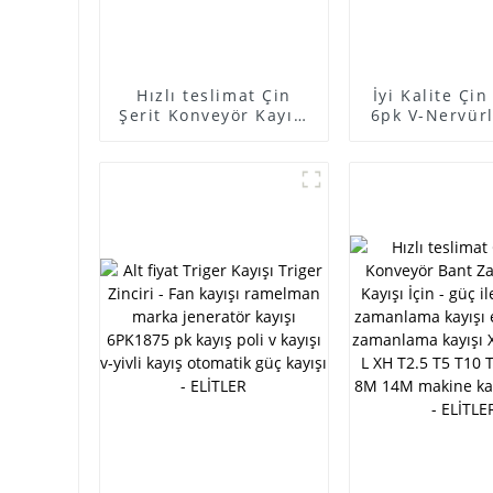
Hızlı teslimat Çin
İyi Kalite Çi
Şerit Konveyör Kayışı
6pk V-Nervürl
Zamanlama Kayışı
Triger Kayış
İçin - Fan kayışı
kayışı ram
ramelman marka
marka jene
jeneratör kayışı
kayışı 6PK1
6PK1875 pk kayış poli
kayış poli v k
v kayışı v-yivli kayış
nervürlü k
otomatik güç kayışı -
otomatik güç 
ELİTLER
ELİTLE